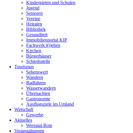
Kindergärten und Schulen
Jugend
Senioren
Vereine
Heiraten
Bibliothek
Gesundheit
Immobilienportal KIP
Fachwerk l(i)eben
Kirchen
Bürgerhäuser
Schiedsstelle
Tourismus
Sehenswert
Wandern
Radfahren
Wasserwandern
Übernachten
Gastronomie
Ausflugsziele im Umland
Wirtschaft
Gewerbe
Aktuelles
Werratal-Bote
Veranstaltungen