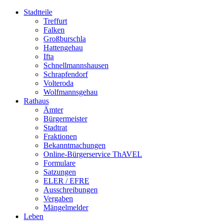
Stadtteile
Treffurt
Falken
Großburschla
Hattengehau
Ifta
Schnellmannshausen
Schrapfendorf
Volteroda
Wolfmannsgehau
Rathaus
Ämter
Bürgermeister
Stadtrat
Fraktionen
Bekanntmachungen
Online-Bürgerservice ThAVEL
Formulare
Satzungen
ELER / EFRE
Ausschreibungen
Vergaben
Mängelmelder
Leben