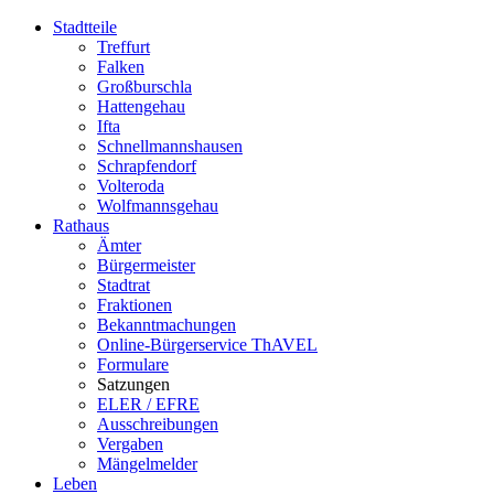
Stadtteile
Treffurt
Falken
Großburschla
Hattengehau
Ifta
Schnellmannshausen
Schrapfendorf
Volteroda
Wolfmannsgehau
Rathaus
Ämter
Bürgermeister
Stadtrat
Fraktionen
Bekanntmachungen
Online-Bürgerservice ThAVEL
Formulare
Satzungen
ELER / EFRE
Ausschreibungen
Vergaben
Mängelmelder
Leben