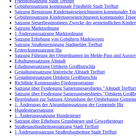
Friedhofssatzung Stadt Treffurt
Gebührensatzung kommunale Friedhöfe Stadt Treffurt
Satzung Benutzung Kindertageseinrichtungen kommunaler Träg
Gebührensatzung Kindertageseinrichtungen kommunaler Träge
Satzung Steuerbegünstigten Zwecke der gemeindlichen Kinder
Satzung Marktordnung
1 Änderungssatzung Marktordnung
Satzung Erhebung von Gebühren Marktwesen
Satzung Straßenreinigung Stadtgebiet Treffurt
Erstreckungssatzung Ifta
Satzung Führung der Ortsteilnamen im Melde-Pass und Ausweis
Erhaltungssatzung Altstadt
Erhaltungssatzung Ortskern Großburschla
Gestaltungssatzung historische Altstadt Treffurt
Gestaltungssatzung Ortskern Großburschla
Richtlinie Kommunales Förderprogramm
Satzung über Festlegung Sanierungsgesbietes "Altstadt Treffurt
Satzung über Festlegung Sanierungsgesbietes "Ortskern Großb
Begründung zur Satzung Abrundung der Ortsbebaung Gemeind
1. Änderungs der Abrundungssatzung der Gemeinde Ifta
Hundesteuersatzung
1. Änderungssatzung Hundesteuer
Satzung über Erhebung Grundsteuer und Gewerbesteuer
Straßenausbaubeitragssatzung Stadt Treffurt
1 Änderungssatzung Straßenbaubeitrag Stadt Treffurt