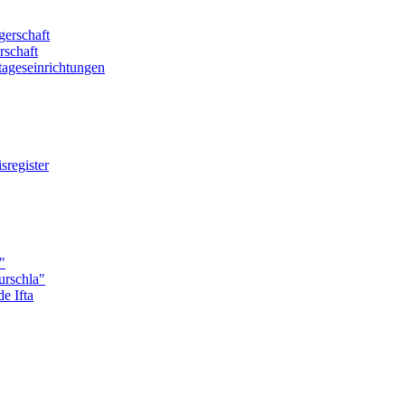
erschaft
rschaft
tageseinrichtungen
register
"
urschla"
e Ifta