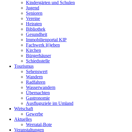
Kindergärten und Schulen
Jugend
Senioren
Vereine
Heiraten
Bibliothek
Gesundheit
Immobilienportal KIP
Fachwerk l(i)eben
Kirchen
Bürgerhäuser
Schiedsstelle
Tourismus
Sehenswert
Wandern
Radfahren
Wasserwandern
Übernachten
Gastronomie
Ausflugsziele im Umland
Wirtschaft
Gewerbe
Aktuelles
Werratal-Bote
Veranstaltungen