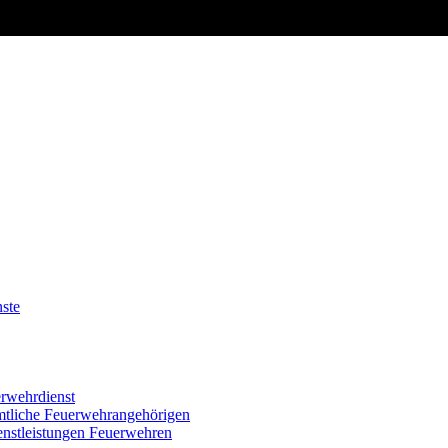
nste
erwehrdienst
mtliche Feuerwehrangehörigen
enstleistungen Feuerwehren