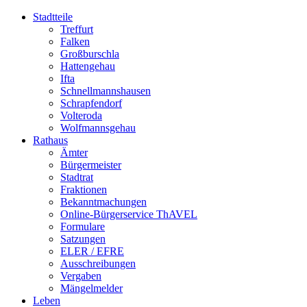
Stadtteile
Treffurt
Falken
Großburschla
Hattengehau
Ifta
Schnellmannshausen
Schrapfendorf
Volteroda
Wolfmannsgehau
Rathaus
Ämter
Bürgermeister
Stadtrat
Fraktionen
Bekanntmachungen
Online-Bürgerservice ThAVEL
Formulare
Satzungen
ELER / EFRE
Ausschreibungen
Vergaben
Mängelmelder
Leben