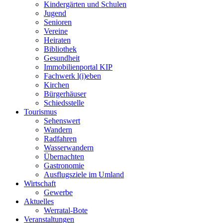
Kindergärten und Schulen
Jugend
Senioren
Vereine
Heiraten
Bibliothek
Gesundheit
Immobilienportal KIP
Fachwerk l(i)eben
Kirchen
Bürgerhäuser
Schiedsstelle
Tourismus
Sehenswert
Wandern
Radfahren
Wasserwandern
Übernachten
Gastronomie
Ausflugsziele im Umland
Wirtschaft
Gewerbe
Aktuelles
Werratal-Bote
Veranstaltungen