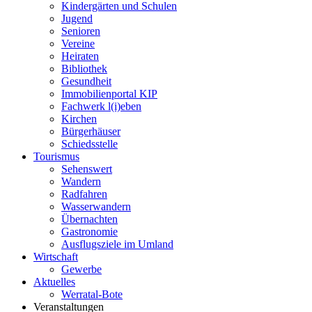
Kindergärten und Schulen
Jugend
Senioren
Vereine
Heiraten
Bibliothek
Gesundheit
Immobilienportal KIP
Fachwerk l(i)eben
Kirchen
Bürgerhäuser
Schiedsstelle
Tourismus
Sehenswert
Wandern
Radfahren
Wasserwandern
Übernachten
Gastronomie
Ausflugsziele im Umland
Wirtschaft
Gewerbe
Aktuelles
Werratal-Bote
Veranstaltungen