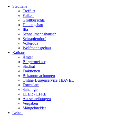
Stadtteile
Treffurt
Falken
Großburschla
Hattengehau
Ifta
Schnellmannshausen
Schrapfendorf
Volteroda
Wolfmannsgehau
Rathaus
Ämter
Bürgermeister
Stadtrat
Fraktionen
Bekanntmachungen
Online-Bürgerservice ThAVEL
Formulare
Satzungen
ELER / EFRE
Ausschreibungen
Vergaben
Mängelmelder
Leben