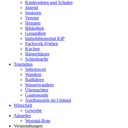
Kindergärten und Schulen
Jugend
Senioren
Vereine
Heiraten
Bibliothek
Gesundheit
Immobilienportal KIP
Fachwerk l(i)eben
Kirchen
Bürgerhäuser
Schiedsstelle
Tourismus
Sehenswert
Wandern
Radfahren
Wasserwandern
Übernachten
Gastronomie
Ausflugsziele im Umland
Wirtschaft
Gewerbe
Aktuelles
Werratal-Bote
Veranstaltungen