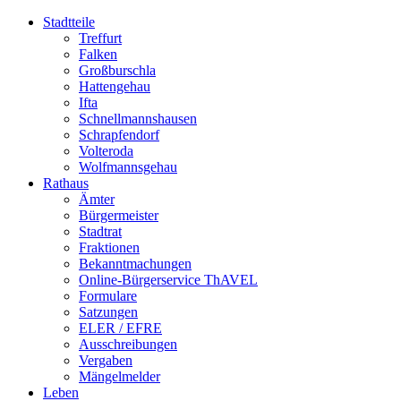
Stadtteile
Treffurt
Falken
Großburschla
Hattengehau
Ifta
Schnellmannshausen
Schrapfendorf
Volteroda
Wolfmannsgehau
Rathaus
Ämter
Bürgermeister
Stadtrat
Fraktionen
Bekanntmachungen
Online-Bürgerservice ThAVEL
Formulare
Satzungen
ELER / EFRE
Ausschreibungen
Vergaben
Mängelmelder
Leben