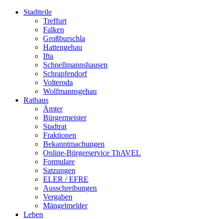
Stadtteile
Treffurt
Falken
Großburschla
Hattengehau
Ifta
Schnellmannshausen
Schrapfendorf
Volteroda
Wolfmannsgehau
Rathaus
Ämter
Bürgermeister
Stadtrat
Fraktionen
Bekanntmachungen
Online-Bürgerservice ThAVEL
Formulare
Satzungen
ELER / EFRE
Ausschreibungen
Vergaben
Mängelmelder
Leben