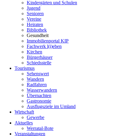
Kindergärten und Schulen
Jugend
Senioren
Vereine
Heiraten
Bibliothek
Gesundheit
Immobilienportal KIP
Fachwerk l(i)eben
Kirchen
Bürgerhäuser
Schiedsstelle
Tourismus
Sehenswert
Wandern
Radfahren
Wasserwandern
Übernachten
Gastronomie
Ausflugsziele im Umland
Wirtschaft
Gewerbe
Aktuelles
Werratal-Bote
Veranstaltungen