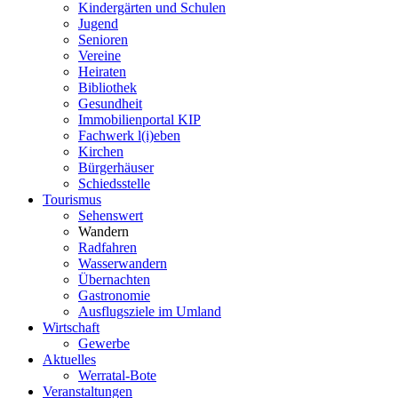
Kindergärten und Schulen
Jugend
Senioren
Vereine
Heiraten
Bibliothek
Gesundheit
Immobilienportal KIP
Fachwerk l(i)eben
Kirchen
Bürgerhäuser
Schiedsstelle
Tourismus
Sehenswert
Wandern
Radfahren
Wasserwandern
Übernachten
Gastronomie
Ausflugsziele im Umland
Wirtschaft
Gewerbe
Aktuelles
Werratal-Bote
Veranstaltungen