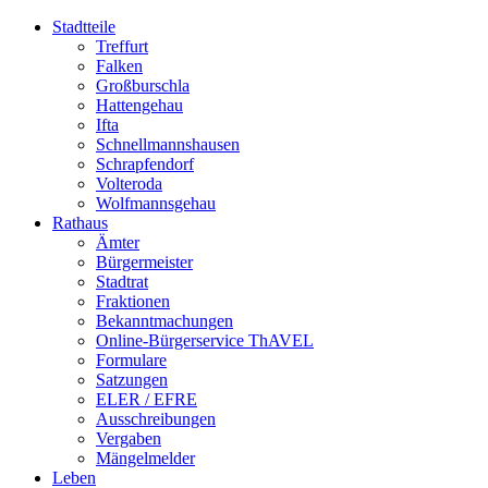
Stadtteile
Treffurt
Falken
Großburschla
Hattengehau
Ifta
Schnellmannshausen
Schrapfendorf
Volteroda
Wolfmannsgehau
Rathaus
Ämter
Bürgermeister
Stadtrat
Fraktionen
Bekanntmachungen
Online-Bürgerservice ThAVEL
Formulare
Satzungen
ELER / EFRE
Ausschreibungen
Vergaben
Mängelmelder
Leben