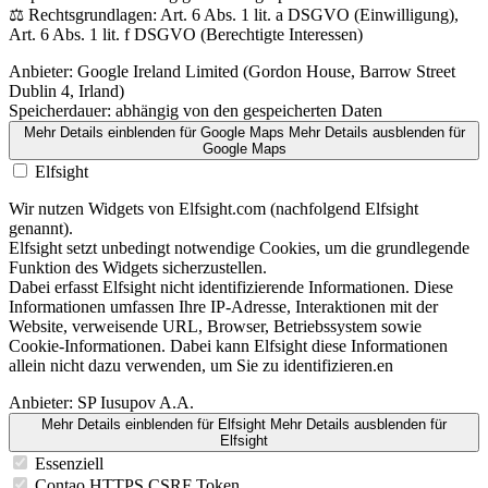
⚖️ Rechtsgrundlagen: Art. 6 Abs. 1 lit. a DSGVO (Einwilligung),
Art. 6 Abs. 1 lit. f DSGVO (Berechtigte Interessen)
Anbieter:
Google Ireland Limited (Gordon House, Barrow Street
Dublin 4, Irland)
Speicherdauer:
abhängig von den gespeicherten Daten
Mehr Details einblenden
für Google Maps
Mehr Details ausblenden
für
Google Maps
Elfsight
Wir nutzen Widgets von Elfsight.com (nachfolgend Elfsight
genannt).
Elfsight setzt unbedingt notwendige Cookies, um die grundlegende
Funktion des Widgets sicherzustellen.
Dabei erfasst Elfsight nicht identifizierende Informationen. Diese
Informationen umfassen Ihre IP-Adresse, Interaktionen mit der
Website, verweisende URL, Browser, Betriebssystem sowie
Cookie-Informationen. Dabei kann Elfsight diese Informationen
allein nicht dazu verwenden, um Sie zu identifizieren.en
Anbieter:
SP Iusupov A.A.
Mehr Details einblenden
für Elfsight
Mehr Details ausblenden
für
Elfsight
Essenziell
Contao HTTPS CSRF Token