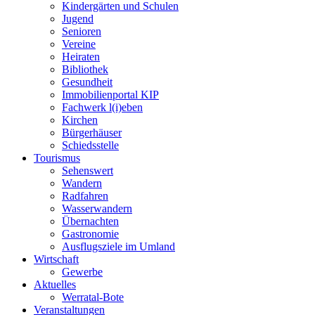
Kindergärten und Schulen
Jugend
Senioren
Vereine
Heiraten
Bibliothek
Gesundheit
Immobilienportal KIP
Fachwerk l(i)eben
Kirchen
Bürgerhäuser
Schiedsstelle
Tourismus
Sehenswert
Wandern
Radfahren
Wasserwandern
Übernachten
Gastronomie
Ausflugsziele im Umland
Wirtschaft
Gewerbe
Aktuelles
Werratal-Bote
Veranstaltungen