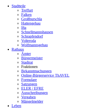
Stadtteile
Treffurt
Falken
Großburschla
Hattengehau
Ifta
Schnellmannshausen
Schrapfendorf
Volteroda
Wolfmannsgehau
Rathaus
Ämter
Bürgermeister
Stadtrat
Fraktionen
Bekanntmachungen
Online-Bürgerservice ThAVEL
Formulare
Satzungen
ELER / EFRE
Ausschreibungen
Vergaben
Mängelmelder
Leben