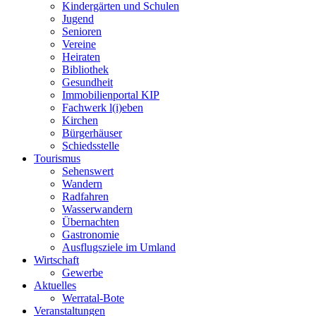
Kindergärten und Schulen
Jugend
Senioren
Vereine
Heiraten
Bibliothek
Gesundheit
Immobilienportal KIP
Fachwerk l(i)eben
Kirchen
Bürgerhäuser
Schiedsstelle
Tourismus
Sehenswert
Wandern
Radfahren
Wasserwandern
Übernachten
Gastronomie
Ausflugsziele im Umland
Wirtschaft
Gewerbe
Aktuelles
Werratal-Bote
Veranstaltungen