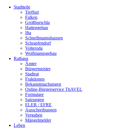
Stadtteile
Treffurt
Falken
Großburschla
Hattengehau
Ifta
Schnellmannshausen
Schrapfendorf
Volteroda
Wolfmannsgehau
Rathaus
Ämter
Bürgermeister
Stadtrat
Fraktionen
Bekanntmachungen
Online-Bürgerservice ThAVEL
Formulare
Satzungen
ELER / EFRE
Ausschreibungen
Vergaben
Mängelmelder
Leben