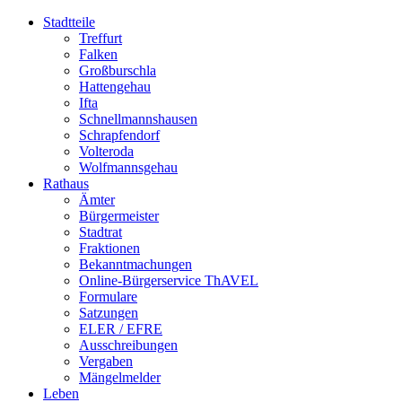
Stadtteile
Treffurt
Falken
Großburschla
Hattengehau
Ifta
Schnellmannshausen
Schrapfendorf
Volteroda
Wolfmannsgehau
Rathaus
Ämter
Bürgermeister
Stadtrat
Fraktionen
Bekanntmachungen
Online-Bürgerservice ThAVEL
Formulare
Satzungen
ELER / EFRE
Ausschreibungen
Vergaben
Mängelmelder
Leben