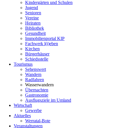
Kindergärten und Schulen
Jugend
Senioren
Vereine
Heiraten
Bibliothek
Gesundheit
Immobilienportal KIP
Fachwerk l(i)eben
Kirchen
Bürgerhäuser
Schiedsstelle
Tourismus
Sehenswert
Wandern
Radfahren
Wasserwandern
Übernachten
Gastronomie
Ausflugsziele im Umland
Wirtschaft
Gewerbe
Aktuelles
Werratal-Bote
Veranstaltungen