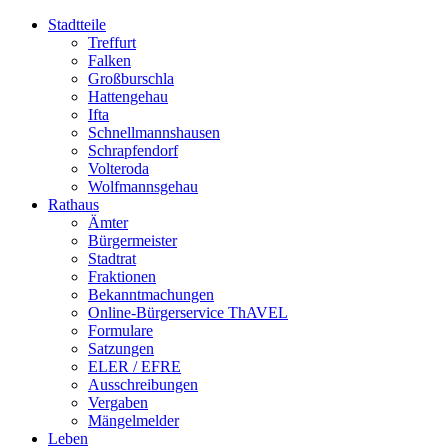
Stadtteile
Treffurt
Falken
Großburschla
Hattengehau
Ifta
Schnellmannshausen
Schrapfendorf
Volteroda
Wolfmannsgehau
Rathaus
Ämter
Bürgermeister
Stadtrat
Fraktionen
Bekanntmachungen
Online-Bürgerservice ThAVEL
Formulare
Satzungen
ELER / EFRE
Ausschreibungen
Vergaben
Mängelmelder
Leben