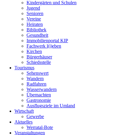
Kindergärten und Schulen
Jugend
Senioren
Vereine
Heiraten
Bibliothek
Gesundheit
Immobilienportal KIP
Fachwerk l(i)eben
Kirchen
Bürgerhäuser
Schiedsstelle
Tourismus
Sehenswert
Wandern
Radfahren
Wasserwandern
Übernachten
Gastronomie
Ausflugsziele im Umland
Wirtschaft
Gewerbe
Aktuelles
Werratal-Bote
Veranstaltungen