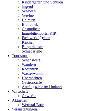
Kindergärten und Schulen
Jugend
Senioren
Vereine
Heiraten
Bibliothek
Gesundheit
Immobilienportal KIP
Fachwerk l(i)eben
Kirchen
Bürgerhäuser
Schiedsstelle
Tourismus
Sehenswert
Wandern
Radfahren
Wasserwandern
Übernachten
Gastronomie
Ausflugsziele im Umland
Wirtschaft
Gewerbe
Aktuelles
Werratal-Bote
Veranstaltungen