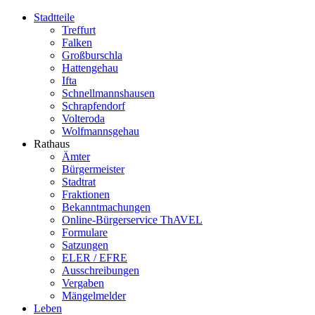
Stadtteile
Treffurt
Falken
Großburschla
Hattengehau
Ifta
Schnellmannshausen
Schrapfendorf
Volteroda
Wolfmannsgehau
Rathaus
Ämter
Bürgermeister
Stadtrat
Fraktionen
Bekanntmachungen
Online-Bürgerservice ThAVEL
Formulare
Satzungen
ELER / EFRE
Ausschreibungen
Vergaben
Mängelmelder
Leben