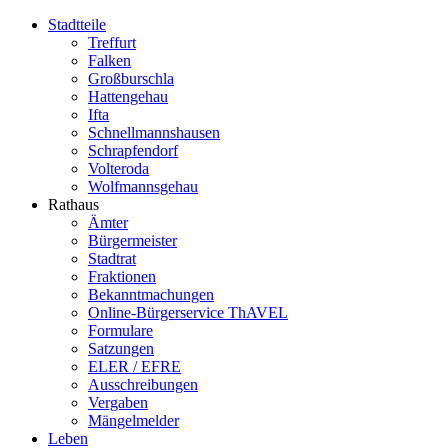
Stadtteile
Treffurt
Falken
Großburschla
Hattengehau
Ifta
Schnellmannshausen
Schrapfendorf
Volteroda
Wolfmannsgehau
Rathaus
Ämter
Bürgermeister
Stadtrat
Fraktionen
Bekanntmachungen
Online-Bürgerservice ThAVEL
Formulare
Satzungen
ELER / EFRE
Ausschreibungen
Vergaben
Mängelmelder
Leben