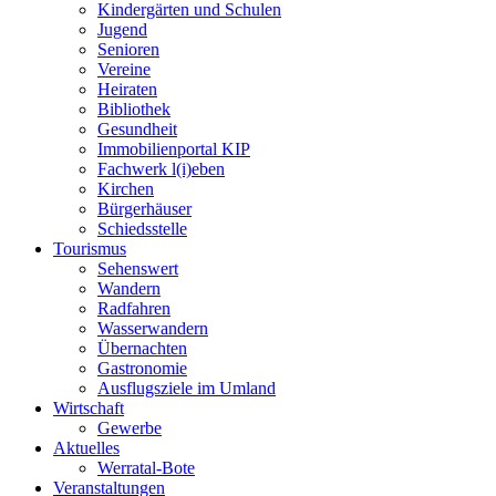
Kindergärten und Schulen
Jugend
Senioren
Vereine
Heiraten
Bibliothek
Gesundheit
Immobilienportal KIP
Fachwerk l(i)eben
Kirchen
Bürgerhäuser
Schiedsstelle
Tourismus
Sehenswert
Wandern
Radfahren
Wasserwandern
Übernachten
Gastronomie
Ausflugsziele im Umland
Wirtschaft
Gewerbe
Aktuelles
Werratal-Bote
Veranstaltungen