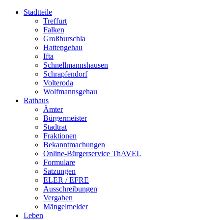
Stadtteile
Treffurt
Falken
Großburschla
Hattengehau
Ifta
Schnellmannshausen
Schrapfendorf
Volteroda
Wolfmannsgehau
Rathaus
Ämter
Bürgermeister
Stadtrat
Fraktionen
Bekanntmachungen
Online-Bürgerservice ThAVEL
Formulare
Satzungen
ELER / EFRE
Ausschreibungen
Vergaben
Mängelmelder
Leben