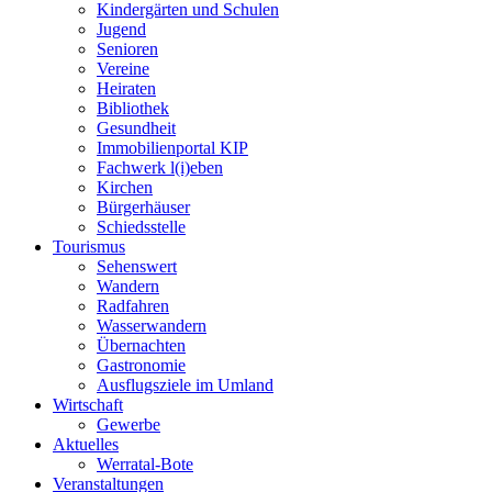
Kindergärten und Schulen
Jugend
Senioren
Vereine
Heiraten
Bibliothek
Gesundheit
Immobilienportal KIP
Fachwerk l(i)eben
Kirchen
Bürgerhäuser
Schiedsstelle
Tourismus
Sehenswert
Wandern
Radfahren
Wasserwandern
Übernachten
Gastronomie
Ausflugsziele im Umland
Wirtschaft
Gewerbe
Aktuelles
Werratal-Bote
Veranstaltungen