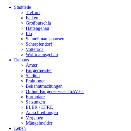
Stadtteile
Treffurt
Falken
Großburschla
Hattengehau
Ifta
Schnellmannshausen
Schrapfendorf
Volteroda
Wolfmannsgehau
Rathaus
Ämter
Bürgermeister
Stadtrat
Fraktionen
Bekanntmachungen
Online-Bürgerservice ThAVEL
Formulare
Satzungen
ELER / EFRE
Ausschreibungen
Vergaben
Mängelmelder
Leben