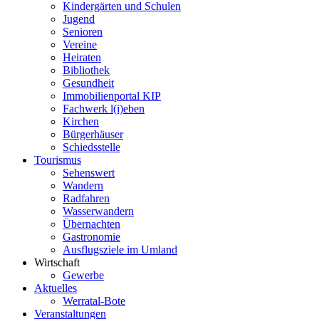
Kindergärten und Schulen
Jugend
Senioren
Vereine
Heiraten
Bibliothek
Gesundheit
Immobilienportal KIP
Fachwerk l(i)eben
Kirchen
Bürgerhäuser
Schiedsstelle
Tourismus
Sehenswert
Wandern
Radfahren
Wasserwandern
Übernachten
Gastronomie
Ausflugsziele im Umland
Wirtschaft
Gewerbe
Aktuelles
Werratal-Bote
Veranstaltungen