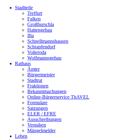
Stadtteile
Treffurt
Falken
Großburschla
Hattengehau
Ifta
Schnellmannshausen
Schrapfendorf
Volteroda
Wolfmannsgehau
Rathaus
Ämter
Bürgermeister
Stadtrat
Fraktionen
Bekanntmachungen
Online-Bürgerservice ThAVEL
Formulare
Satzungen
ELER / EFRE
Ausschreibungen
Vergaben
Mängelmelder
Leben