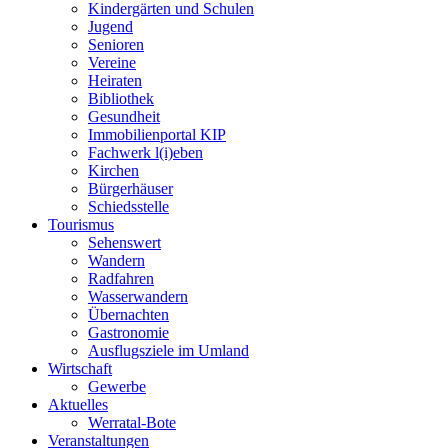
Kindergärten und Schulen
Jugend
Senioren
Vereine
Heiraten
Bibliothek
Gesundheit
Immobilienportal KIP
Fachwerk l(i)eben
Kirchen
Bürgerhäuser
Schiedsstelle
Tourismus
Sehenswert
Wandern
Radfahren
Wasserwandern
Übernachten
Gastronomie
Ausflugsziele im Umland
Wirtschaft
Gewerbe
Aktuelles
Werratal-Bote
Veranstaltungen