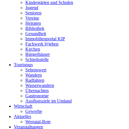
Kindergärten und Schulen
Jugend
Senioren
Vereine
Heiraten
Bibliothek
Gesundheit
Immobilienportal KIP
Fachwerk l(i)eben
Kirchen
Bürgerhäuser
Schiedsstelle
Tourismus
Sehenswert
Wandern
Radfahren
Wasserwandern
Übernachten
Gastronomie
Ausflugsziele im Umland
Wirtschaft
Gewerbe
Aktuelles
Werratal-Bote
Veranstaltungen