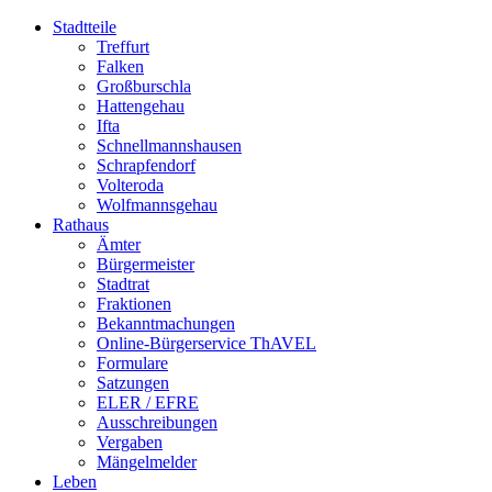
Stadtteile
Treffurt
Falken
Großburschla
Hattengehau
Ifta
Schnellmannshausen
Schrapfendorf
Volteroda
Wolfmannsgehau
Rathaus
Ämter
Bürgermeister
Stadtrat
Fraktionen
Bekanntmachungen
Online-Bürgerservice ThAVEL
Formulare
Satzungen
ELER / EFRE
Ausschreibungen
Vergaben
Mängelmelder
Leben