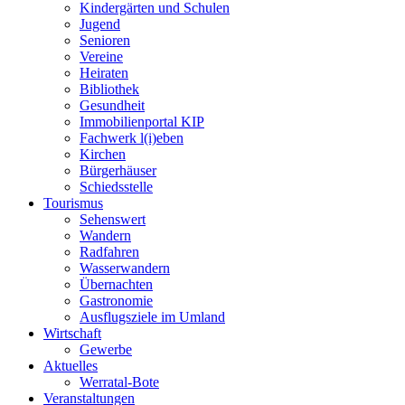
Kindergärten und Schulen
Jugend
Senioren
Vereine
Heiraten
Bibliothek
Gesundheit
Immobilienportal KIP
Fachwerk l(i)eben
Kirchen
Bürgerhäuser
Schiedsstelle
Tourismus
Sehenswert
Wandern
Radfahren
Wasserwandern
Übernachten
Gastronomie
Ausflugsziele im Umland
Wirtschaft
Gewerbe
Aktuelles
Werratal-Bote
Veranstaltungen