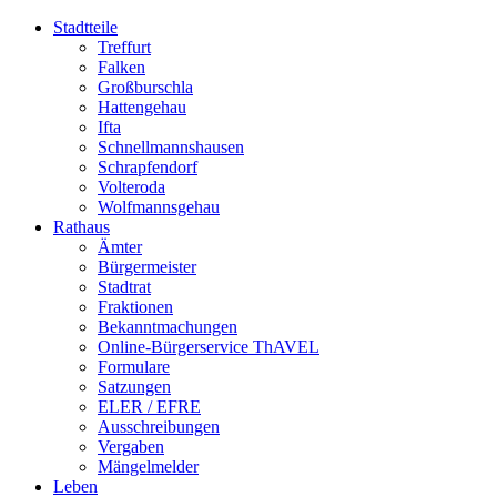
Stadtteile
Treffurt
Falken
Großburschla
Hattengehau
Ifta
Schnellmannshausen
Schrapfendorf
Volteroda
Wolfmannsgehau
Rathaus
Ämter
Bürgermeister
Stadtrat
Fraktionen
Bekanntmachungen
Online-Bürgerservice ThAVEL
Formulare
Satzungen
ELER / EFRE
Ausschreibungen
Vergaben
Mängelmelder
Leben