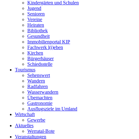
Kindergärten und Schulen
Jugend
Senioren
Vereine
Heiraten
Bibliothek
Gesundheit
Immobilienportal KIP
Fachwerk l(i)eben
Kirchen
Bürgerhäuser
Schiedsstelle
Tourismus
Sehenswert
Wandern
Radfahren
Wasserwandern
Übernachten
Gastronomie
Ausflugsziele im Umland
Wirtschaft
Gewerbe
Aktuelles
Werratal-Bote
Veranstaltungen