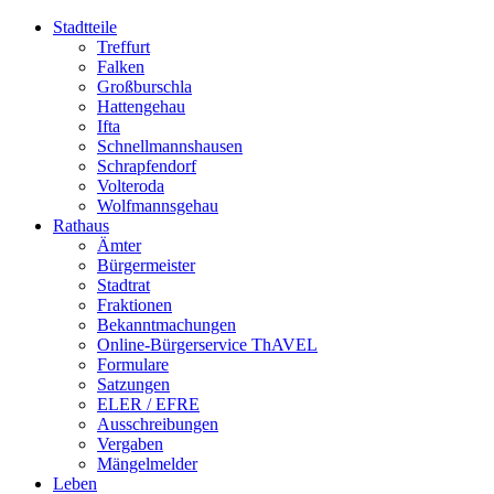
Stadtteile
Treffurt
Falken
Großburschla
Hattengehau
Ifta
Schnellmannshausen
Schrapfendorf
Volteroda
Wolfmannsgehau
Rathaus
Ämter
Bürgermeister
Stadtrat
Fraktionen
Bekanntmachungen
Online-Bürgerservice ThAVEL
Formulare
Satzungen
ELER / EFRE
Ausschreibungen
Vergaben
Mängelmelder
Leben