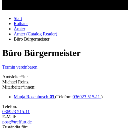
Start
Rathaus
Ämter
Ämter (Catalog Reader)
Büro Bürgermeister
Büro Bürgermeister
Termin vereinbaren
Amtsleiter*in:
Michael Reinz
Mitarbeiter*innen:
Manja Rosenbusch 📧
(Telefon:
036923 515-11
)
Telefon:
036923 515-11
E-Mail:
post@treffurt.de
Zuständig für: