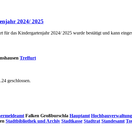
enjahr 2024/ 2025
urt für das Kindergartenjahr 2024/ 2025 wurde bestätigt und kann eing
nshausen
Treffurt
.24 geschlossen.
ermeldeamt
Falken
Großburschla
Hauptamt
Hochbauverwaltung/ 
en
Stadtbibliothek und Archiv
Stadtkasse
Stadtrat
Standesamt
To