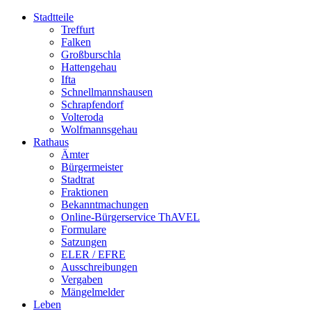
Stadtteile
Treffurt
Falken
Großburschla
Hattengehau
Ifta
Schnellmannshausen
Schrapfendorf
Volteroda
Wolfmannsgehau
Rathaus
Ämter
Bürgermeister
Stadtrat
Fraktionen
Bekanntmachungen
Online-Bürgerservice ThAVEL
Formulare
Satzungen
ELER / EFRE
Ausschreibungen
Vergaben
Mängelmelder
Leben