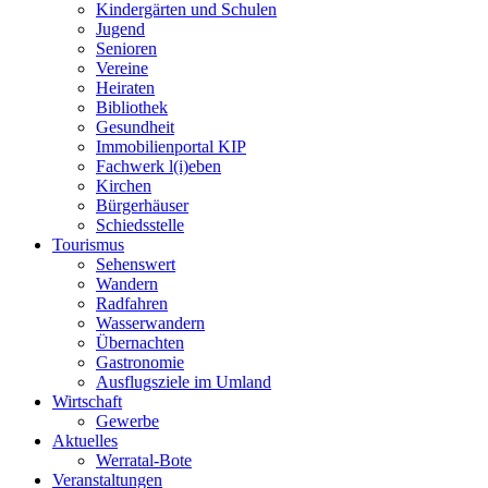
Kindergärten und Schulen
Jugend
Senioren
Vereine
Heiraten
Bibliothek
Gesundheit
Immobilienportal KIP
Fachwerk l(i)eben
Kirchen
Bürgerhäuser
Schiedsstelle
Tourismus
Sehenswert
Wandern
Radfahren
Wasserwandern
Übernachten
Gastronomie
Ausflugsziele im Umland
Wirtschaft
Gewerbe
Aktuelles
Werratal-Bote
Veranstaltungen