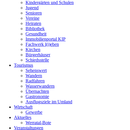
Kindergärten und Schulen
Jugend
Senioren
Vereine
Heiraten
Bibliothek
Gesundheit
Immobilienportal KIP
Fachwerk l(i)eben
Kirchen
Bürgerhäuser
Schiedsstelle
Tourismus
Sehenswert
Wandern
Radfahren
Wasserwandern
Übernachten
Gastronomie
Ausflugsziele im Umland
Wirtschaft
Gewerbe
Aktuelles
Werratal-Bote
Veranstaltungen