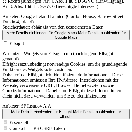
⚖️ Rechtsgrundlagen: Art. 6 Abs. 1 lit. a DSGVO (Einwilligung),
Art. 6 Abs. 1 lit. f DSGVO (Berechtigte Interessen)
Anbieter:
Google Ireland Limited (Gordon House, Barrow Street
Dublin 4, Irland)
Speicherdauer:
abhängig von den gespeicherten Daten
Mehr Details einblenden
für Google Maps
Mehr Details ausblenden
für
Google Maps
Elfsight
Wir nutzen Widgets von Elfsight.com (nachfolgend Elfsight
genannt).
Elfsight setzt unbedingt notwendige Cookies, um die grundlegende
Funktion des Widgets sicherzustellen.
Dabei erfasst Elfsight nicht identifizierende Informationen. Diese
Informationen umfassen Ihre IP-Adresse, Interaktionen mit der
Website, verweisende URL, Browser, Betriebssystem sowie
Cookie-Informationen. Dabei kann Elfsight diese Informationen
allein nicht dazu verwenden, um Sie zu identifizieren.en
Anbieter:
SP Iusupov A.A.
Mehr Details einblenden
für Elfsight
Mehr Details ausblenden
für
Elfsight
Essenziell
Contao HTTPS CSRF Token