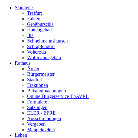
Stadtteile
Treffurt
Falken
Großburschla
Hattengehau
Ifta
Schnellmannshausen
Schrapfendorf
Volteroda
Wolfmannsgehau
Rathaus
Ämter
Bürgermeister
Stadtrat
Fraktionen
Bekanntmachungen
Online-Bürgerservice ThAVEL
Formulare
Satzungen
ELER / EFRE
Ausschreibungen
Vergaben
Mängelmelder
Leben