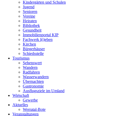
Kindergärten und Schulen
Jugend
Senioren
Vereine
Heiraten
Bibliothek
Gesundheit
Immobilienportal KIP
Fachwerk l(i)eben
Kirchen
Bürgerhäuser
Schiedsstelle
Tourismus
Sehenswert
Wandern
Radfahren
Wasserwandern
Übernachten
Gastronomie
Ausflugsziele im Umland
Wirtschaft
Gewerbe
Aktuelles
Werratal-Bote
Veranstaltungen