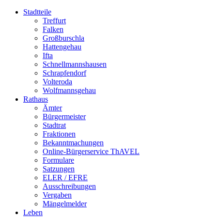
Stadtteile
Treffurt
Falken
Großburschla
Hattengehau
Ifta
Schnellmannshausen
Schrapfendorf
Volteroda
Wolfmannsgehau
Rathaus
Ämter
Bürgermeister
Stadtrat
Fraktionen
Bekanntmachungen
Online-Bürgerservice ThAVEL
Formulare
Satzungen
ELER / EFRE
Ausschreibungen
Vergaben
Mängelmelder
Leben