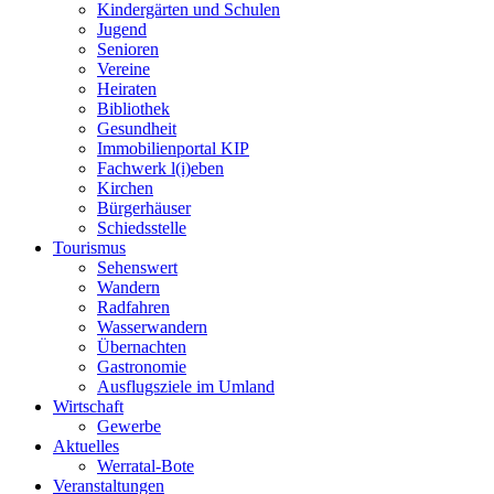
Kindergärten und Schulen
Jugend
Senioren
Vereine
Heiraten
Bibliothek
Gesundheit
Immobilienportal KIP
Fachwerk l(i)eben
Kirchen
Bürgerhäuser
Schiedsstelle
Tourismus
Sehenswert
Wandern
Radfahren
Wasserwandern
Übernachten
Gastronomie
Ausflugsziele im Umland
Wirtschaft
Gewerbe
Aktuelles
Werratal-Bote
Veranstaltungen