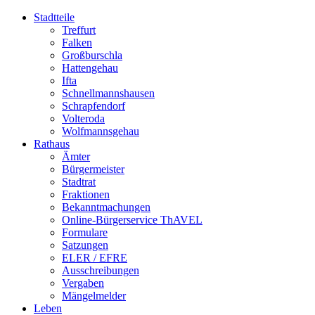
Stadtteile
Treffurt
Falken
Großburschla
Hattengehau
Ifta
Schnellmannshausen
Schrapfendorf
Volteroda
Wolfmannsgehau
Rathaus
Ämter
Bürgermeister
Stadtrat
Fraktionen
Bekanntmachungen
Online-Bürgerservice ThAVEL
Formulare
Satzungen
ELER / EFRE
Ausschreibungen
Vergaben
Mängelmelder
Leben