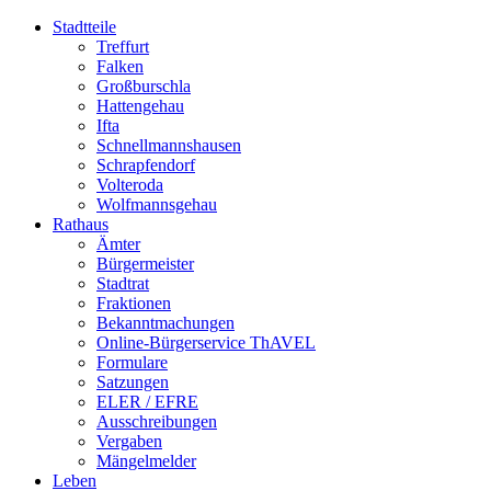
Stadtteile
Treffurt
Falken
Großburschla
Hattengehau
Ifta
Schnellmannshausen
Schrapfendorf
Volteroda
Wolfmannsgehau
Rathaus
Ämter
Bürgermeister
Stadtrat
Fraktionen
Bekanntmachungen
Online-Bürgerservice ThAVEL
Formulare
Satzungen
ELER / EFRE
Ausschreibungen
Vergaben
Mängelmelder
Leben