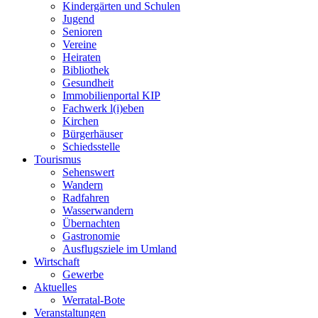
Kindergärten und Schulen
Jugend
Senioren
Vereine
Heiraten
Bibliothek
Gesundheit
Immobilienportal KIP
Fachwerk l(i)eben
Kirchen
Bürgerhäuser
Schiedsstelle
Tourismus
Sehenswert
Wandern
Radfahren
Wasserwandern
Übernachten
Gastronomie
Ausflugsziele im Umland
Wirtschaft
Gewerbe
Aktuelles
Werratal-Bote
Veranstaltungen