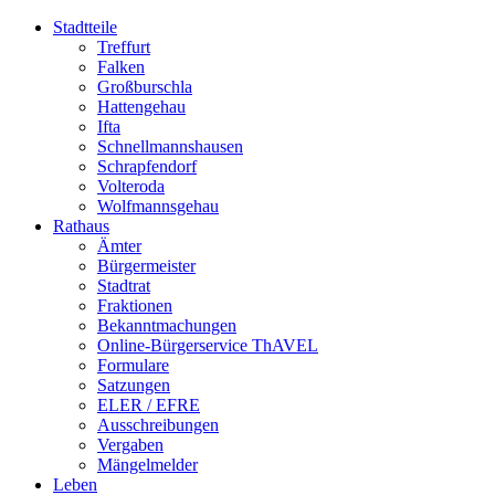
Stadtteile
Treffurt
Falken
Großburschla
Hattengehau
Ifta
Schnellmannshausen
Schrapfendorf
Volteroda
Wolfmannsgehau
Rathaus
Ämter
Bürgermeister
Stadtrat
Fraktionen
Bekanntmachungen
Online-Bürgerservice ThAVEL
Formulare
Satzungen
ELER / EFRE
Ausschreibungen
Vergaben
Mängelmelder
Leben