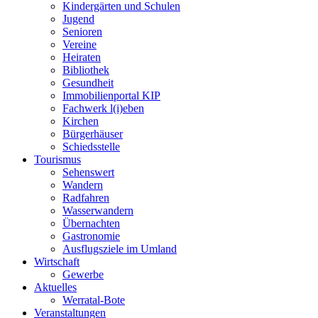
Kindergärten und Schulen
Jugend
Senioren
Vereine
Heiraten
Bibliothek
Gesundheit
Immobilienportal KIP
Fachwerk l(i)eben
Kirchen
Bürgerhäuser
Schiedsstelle
Tourismus
Sehenswert
Wandern
Radfahren
Wasserwandern
Übernachten
Gastronomie
Ausflugsziele im Umland
Wirtschaft
Gewerbe
Aktuelles
Werratal-Bote
Veranstaltungen