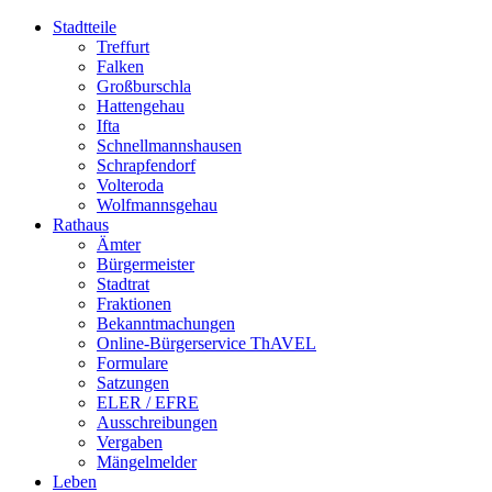
Stadtteile
Treffurt
Falken
Großburschla
Hattengehau
Ifta
Schnellmannshausen
Schrapfendorf
Volteroda
Wolfmannsgehau
Rathaus
Ämter
Bürgermeister
Stadtrat
Fraktionen
Bekanntmachungen
Online-Bürgerservice ThAVEL
Formulare
Satzungen
ELER / EFRE
Ausschreibungen
Vergaben
Mängelmelder
Leben