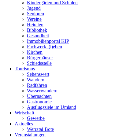
Kindergärten und Schulen
Jugend
Senioren
Vereine
Heiraten
Bibliothek
Gesundheit
Immobilienportal KIP
Fachwerk l(i)eben
Kirchen
Bürgerhäuser
Schiedsstelle
Tourismus
Sehenswert
Wandern
Radfahren
Wasserwandern
Übernachten
Gastronomie
Ausflugsziele im Umland
Wirtschaft
Gewerbe
Aktuelles
Werratal-Bote
Veranstaltungen