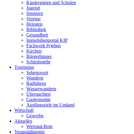
Kindergärten und Schulen
Jugend
Senioren
Vereine
Heiraten
Bibliothek
Gesundheit
Immobilienportal KIP
Fachwerk l(i)eben
Kirchen
Bürgerhäuser
Schiedsstelle
Tourismus
Sehenswert
Wandern
Radfahren
Wasserwandern
Übernachten
Gastronomie
Ausflugsziele im Umland
Wirtschaft
Gewerbe
Aktuelles
Werratal-Bote
Veranstaltungen