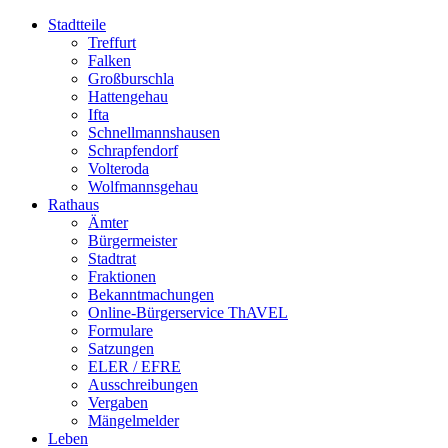
Stadtteile
Treffurt
Falken
Großburschla
Hattengehau
Ifta
Schnellmannshausen
Schrapfendorf
Volteroda
Wolfmannsgehau
Rathaus
Ämter
Bürgermeister
Stadtrat
Fraktionen
Bekanntmachungen
Online-Bürgerservice ThAVEL
Formulare
Satzungen
ELER / EFRE
Ausschreibungen
Vergaben
Mängelmelder
Leben