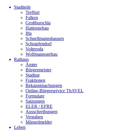
Stadtteile
Treffurt
Falken
Großburschla
Hattengehau
Ifta
Schnellmannshausen
Schrapfendorf
Volteroda
Wolfmannsgehau
Rathaus
Ämter
Bürgermeister
Stadtrat
Fraktionen
Bekanntmachungen
Online-Bürgerservice ThAVEL
Formulare
Satzungen
ELER / EFRE
Ausschreibungen
Vergaben
Mängelmelder
Leben