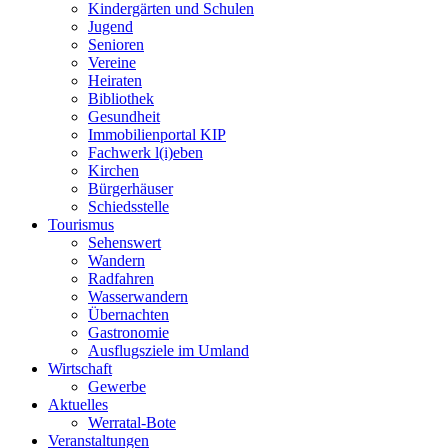
Kindergärten und Schulen
Jugend
Senioren
Vereine
Heiraten
Bibliothek
Gesundheit
Immobilienportal KIP
Fachwerk l(i)eben
Kirchen
Bürgerhäuser
Schiedsstelle
Tourismus
Sehenswert
Wandern
Radfahren
Wasserwandern
Übernachten
Gastronomie
Ausflugsziele im Umland
Wirtschaft
Gewerbe
Aktuelles
Werratal-Bote
Veranstaltungen