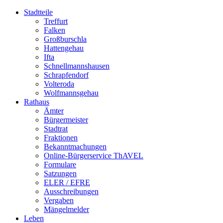
Stadtteile
Treffurt
Falken
Großburschla
Hattengehau
Ifta
Schnellmannshausen
Schrapfendorf
Volteroda
Wolfmannsgehau
Rathaus
Ämter
Bürgermeister
Stadtrat
Fraktionen
Bekanntmachungen
Online-Bürgerservice ThAVEL
Formulare
Satzungen
ELER / EFRE
Ausschreibungen
Vergaben
Mängelmelder
Leben