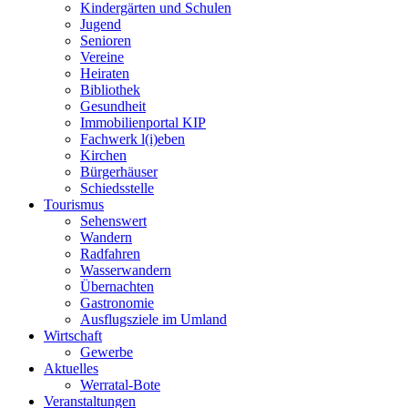
Kindergärten und Schulen
Jugend
Senioren
Vereine
Heiraten
Bibliothek
Gesundheit
Immobilienportal KIP
Fachwerk l(i)eben
Kirchen
Bürgerhäuser
Schiedsstelle
Tourismus
Sehenswert
Wandern
Radfahren
Wasserwandern
Übernachten
Gastronomie
Ausflugsziele im Umland
Wirtschaft
Gewerbe
Aktuelles
Werratal-Bote
Veranstaltungen