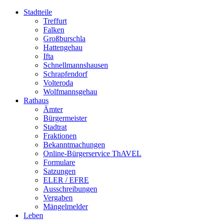
Stadtteile
Treffurt
Falken
Großburschla
Hattengehau
Ifta
Schnellmannshausen
Schrapfendorf
Volteroda
Wolfmannsgehau
Rathaus
Ämter
Bürgermeister
Stadtrat
Fraktionen
Bekanntmachungen
Online-Bürgerservice ThAVEL
Formulare
Satzungen
ELER / EFRE
Ausschreibungen
Vergaben
Mängelmelder
Leben