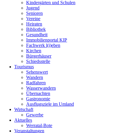
Kindergärten und Schulen
Jugend
Senioren
Vereine
Heiraten
Bibliothek
Gesundheit
Immobilienportal KIP
Fachwerk l(i)eben
Kirchen
Bürgerhäuser
Schiedsstelle
Tourismus
Sehenswert
Wandern
Radfahren
Wasserwandern
Übernachten
Gastronomie
Ausflugsziele im Umland
Wirtschaft
Gewerbe
Aktuelles
Werratal-Bote
Veranstaltungen