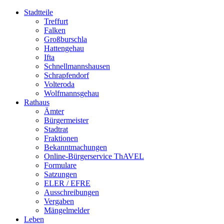
Stadtteile
Treffurt
Falken
Großburschla
Hattengehau
Ifta
Schnellmannshausen
Schrapfendorf
Volteroda
Wolfmannsgehau
Rathaus
Ämter
Bürgermeister
Stadtrat
Fraktionen
Bekanntmachungen
Online-Bürgerservice ThAVEL
Formulare
Satzungen
ELER / EFRE
Ausschreibungen
Vergaben
Mängelmelder
Leben