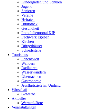
Kindergärten und Schulen
Jugend
Senioren
Vereine
Heiraten
Bibliothek
Gesundheit
Immobilienportal KIP
Fachwerk l(i)eben
Kirchen
Bürgerhäuser
Schiedsstelle
Tourismus
Sehenswert
Wandern
Radfahren
Wasserwandern
Übernachten
Gastronomie
Ausflugsziele im Umland
Wirtschaft
Gewerbe
Aktuelles
Werratal-Bote
Veranstaltungen