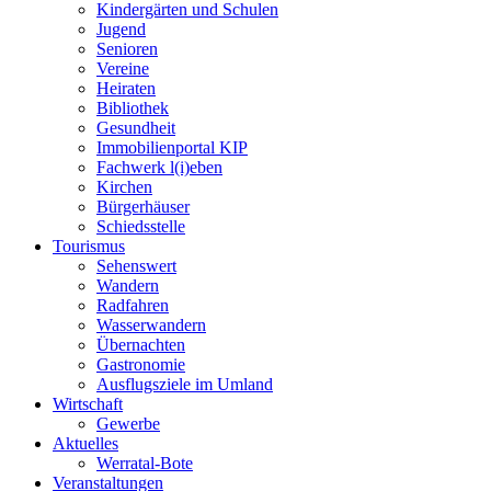
Kindergärten und Schulen
Jugend
Senioren
Vereine
Heiraten
Bibliothek
Gesundheit
Immobilienportal KIP
Fachwerk l(i)eben
Kirchen
Bürgerhäuser
Schiedsstelle
Tourismus
Sehenswert
Wandern
Radfahren
Wasserwandern
Übernachten
Gastronomie
Ausflugsziele im Umland
Wirtschaft
Gewerbe
Aktuelles
Werratal-Bote
Veranstaltungen