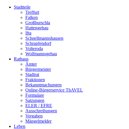
Stadtteile
Treffurt
Falken
Großburschla
Hattengehau
Ifta
Schnellmannshausen
Schrapfendorf
Volteroda
Wolfmannsgehau
Rathaus
Ämter
Bürgermeister
Stadtrat
Fraktionen
Bekanntmachungen
Online-Bürgerservice ThAVEL
Formulare
Satzungen
ELER / EFRE
Ausschreibungen
Vergaben
Mängelmelder
Leben