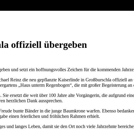
a offiziell übergeben
geben und setzt ein hoffnungsvolles Zeichen für die kommenden Jahrze
chael Reinz
die neu gepflanzte
Kaiserlinde
in Großburschla offiziell an
dergartens
„Haus unterm Regenbogen“
, die mit großer Begeisterung an
 Sie ersetzt die weit über 100 Jahre alte Vorgängerin, die aufgrund e
eren herzlichen Dank aussprechen.
l Freude bunte Bänder in die junge Baumkrone warfen. Ebenso bedanken 
be einen feierlichen und fröhlichen Rahmen erhielt.
ges und langes Leben, damit sie den Ort noch viele Jahrzehnte bereiche