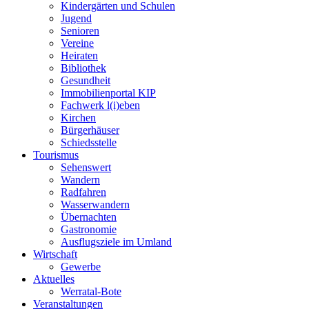
Kindergärten und Schulen
Jugend
Senioren
Vereine
Heiraten
Bibliothek
Gesundheit
Immobilienportal KIP
Fachwerk l(i)eben
Kirchen
Bürgerhäuser
Schiedsstelle
Tourismus
Sehenswert
Wandern
Radfahren
Wasserwandern
Übernachten
Gastronomie
Ausflugsziele im Umland
Wirtschaft
Gewerbe
Aktuelles
Werratal-Bote
Veranstaltungen