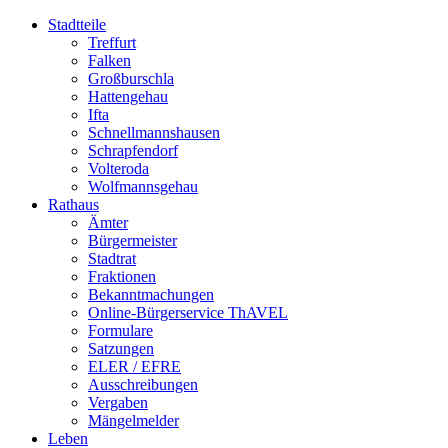
Stadtteile
Treffurt
Falken
Großburschla
Hattengehau
Ifta
Schnellmannshausen
Schrapfendorf
Volteroda
Wolfmannsgehau
Rathaus
Ämter
Bürgermeister
Stadtrat
Fraktionen
Bekanntmachungen
Online-Bürgerservice ThAVEL
Formulare
Satzungen
ELER / EFRE
Ausschreibungen
Vergaben
Mängelmelder
Leben