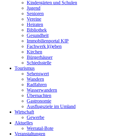
Kindergärten und Schulen
Jugend
Senioren
Vereine
Heiraten
Bibliothek
Gesundheit
Immobilienportal KIP
Fachwerk l(i)eben
Kirchen
Bürgerhäuser
Schiedsstelle
Tourismus
Sehenswert
Wandern
Radfahren
Wasserwandern
Übernachten
Gastronomie
Ausflugsziele im Umland
Wirtschaft
Gewerbe
Aktuelles
Werratal-Bote
Veranstaltungen