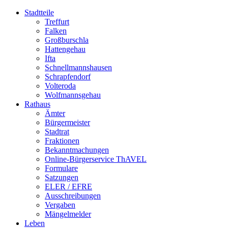
Stadtteile
Treffurt
Falken
Großburschla
Hattengehau
Ifta
Schnellmannshausen
Schrapfendorf
Volteroda
Wolfmannsgehau
Rathaus
Ämter
Bürgermeister
Stadtrat
Fraktionen
Bekanntmachungen
Online-Bürgerservice ThAVEL
Formulare
Satzungen
ELER / EFRE
Ausschreibungen
Vergaben
Mängelmelder
Leben