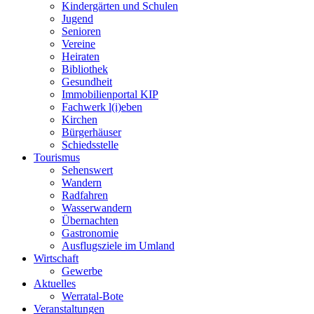
Kindergärten und Schulen
Jugend
Senioren
Vereine
Heiraten
Bibliothek
Gesundheit
Immobilienportal KIP
Fachwerk l(i)eben
Kirchen
Bürgerhäuser
Schiedsstelle
Tourismus
Sehenswert
Wandern
Radfahren
Wasserwandern
Übernachten
Gastronomie
Ausflugsziele im Umland
Wirtschaft
Gewerbe
Aktuelles
Werratal-Bote
Veranstaltungen