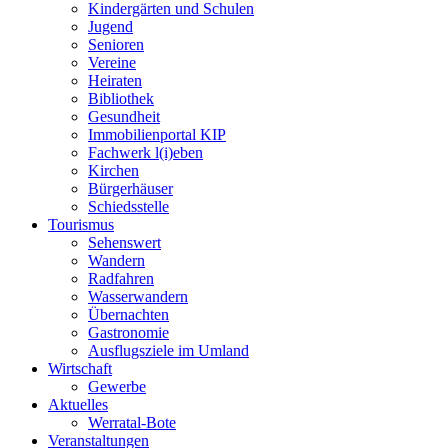
Kindergärten und Schulen
Jugend
Senioren
Vereine
Heiraten
Bibliothek
Gesundheit
Immobilienportal KIP
Fachwerk l(i)eben
Kirchen
Bürgerhäuser
Schiedsstelle
Tourismus
Sehenswert
Wandern
Radfahren
Wasserwandern
Übernachten
Gastronomie
Ausflugsziele im Umland
Wirtschaft
Gewerbe
Aktuelles
Werratal-Bote
Veranstaltungen