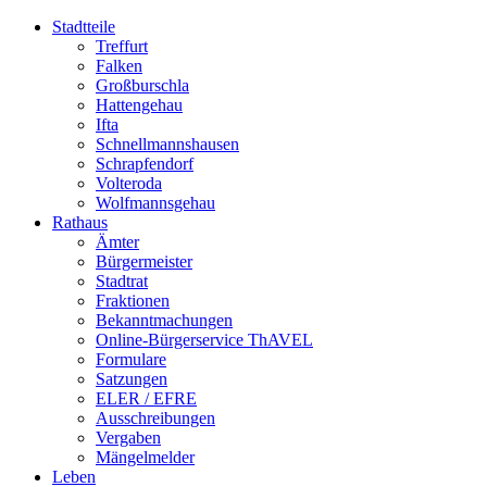
Stadtteile
Treffurt
Falken
Großburschla
Hattengehau
Ifta
Schnellmannshausen
Schrapfendorf
Volteroda
Wolfmannsgehau
Rathaus
Ämter
Bürgermeister
Stadtrat
Fraktionen
Bekanntmachungen
Online-Bürgerservice ThAVEL
Formulare
Satzungen
ELER / EFRE
Ausschreibungen
Vergaben
Mängelmelder
Leben