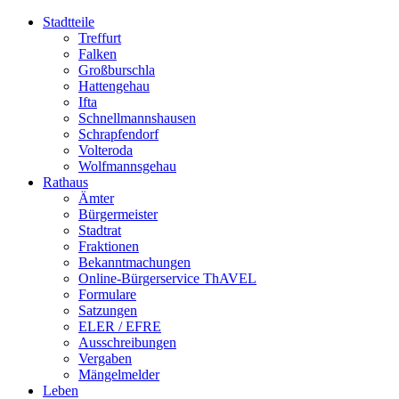
Stadtteile
Treffurt
Falken
Großburschla
Hattengehau
Ifta
Schnellmannshausen
Schrapfendorf
Volteroda
Wolfmannsgehau
Rathaus
Ämter
Bürgermeister
Stadtrat
Fraktionen
Bekanntmachungen
Online-Bürgerservice ThAVEL
Formulare
Satzungen
ELER / EFRE
Ausschreibungen
Vergaben
Mängelmelder
Leben