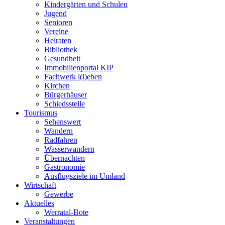
Kindergärten und Schulen
Jugend
Senioren
Vereine
Heiraten
Bibliothek
Gesundheit
Immobilienportal KIP
Fachwerk l(i)eben
Kirchen
Bürgerhäuser
Schiedsstelle
Tourismus
Sehenswert
Wandern
Radfahren
Wasserwandern
Übernachten
Gastronomie
Ausflugsziele im Umland
Wirtschaft
Gewerbe
Aktuelles
Werratal-Bote
Veranstaltungen