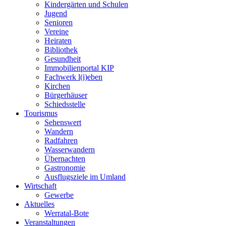
Kindergärten und Schulen
Jugend
Senioren
Vereine
Heiraten
Bibliothek
Gesundheit
Immobilienportal KIP
Fachwerk l(i)eben
Kirchen
Bürgerhäuser
Schiedsstelle
Tourismus
Sehenswert
Wandern
Radfahren
Wasserwandern
Übernachten
Gastronomie
Ausflugsziele im Umland
Wirtschaft
Gewerbe
Aktuelles
Werratal-Bote
Veranstaltungen