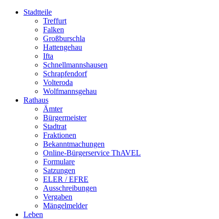
Stadtteile
Treffurt
Falken
Großburschla
Hattengehau
Ifta
Schnellmannshausen
Schrapfendorf
Volteroda
Wolfmannsgehau
Rathaus
Ämter
Bürgermeister
Stadtrat
Fraktionen
Bekanntmachungen
Online-Bürgerservice ThAVEL
Formulare
Satzungen
ELER / EFRE
Ausschreibungen
Vergaben
Mängelmelder
Leben