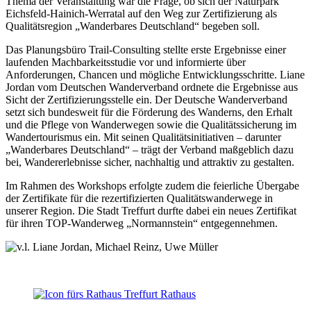
Thema der Veranstaltung war die Frage, ob sich der Naturpark
Eichsfeld-Hainich-Werratal auf den Weg zur Zertifizierung als
Qualitätsregion „Wanderbares Deutschland“ begeben soll.
Das Planungsbüro Trail-Consulting stellte erste Ergebnisse einer
laufenden Machbarkeitsstudie vor und informierte über
Anforderungen, Chancen und mögliche Entwicklungsschritte. Liane
Jordan vom Deutschen Wanderverband ordnete die Ergebnisse aus
Sicht der Zertifizierungsstelle ein. Der Deutsche Wanderverband
setzt sich bundesweit für die Förderung des Wanderns, den Erhalt
und die Pflege von Wanderwegen sowie die Qualitätssicherung im
Wandertourismus ein. Mit seinen Qualitätsinitiativen – darunter
„Wanderbares Deutschland“ – trägt der Verband maßgeblich dazu
bei, Wandererlebnisse sicher, nachhaltig und attraktiv zu gestalten.
Im Rahmen des Workshops erfolgte zudem die feierliche Übergabe
der Zertifikate für die rezertifizierten Qualitätswanderwege in
unserer Region. Die Stadt Treffurt durfte dabei ein neues Zertifikat
für ihren TOP-Wanderweg „Normannstein“ entgegennehmen.
Rathaus