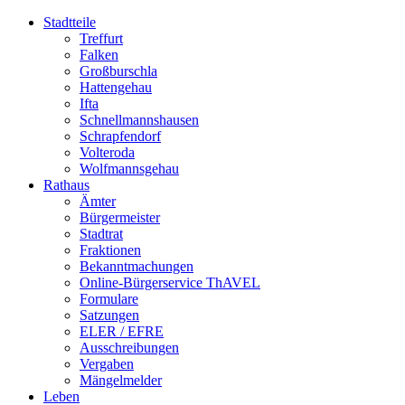
Stadtteile
Treffurt
Falken
Großburschla
Hattengehau
Ifta
Schnellmannshausen
Schrapfendorf
Volteroda
Wolfmannsgehau
Rathaus
Ämter
Bürgermeister
Stadtrat
Fraktionen
Bekanntmachungen
Online-Bürgerservice ThAVEL
Formulare
Satzungen
ELER / EFRE
Ausschreibungen
Vergaben
Mängelmelder
Leben