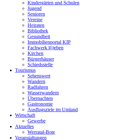
Kindergärten und Schulen
Jugend
Senioren
Vereine
Heiraten
Bibliothek
Gesundheit
Immobilienportal KIP
Fachwerk l(i)eben
Kirchen
Bürgerhäuser
Schiedsstelle
Tourismus
Sehenswert
Wandern
Radfahren
Wasserwandern
Übernachten
Gastronomie
Ausflugsziele im Umland
Wirtschaft
Gewerbe
Aktuelles
Werratal-Bote
Veranstaltungen