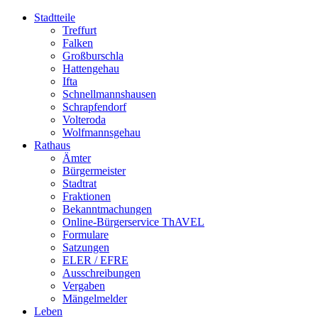
Stadtteile
Treffurt
Falken
Großburschla
Hattengehau
Ifta
Schnellmannshausen
Schrapfendorf
Volteroda
Wolfmannsgehau
Rathaus
Ämter
Bürgermeister
Stadtrat
Fraktionen
Bekanntmachungen
Online-Bürgerservice ThAVEL
Formulare
Satzungen
ELER / EFRE
Ausschreibungen
Vergaben
Mängelmelder
Leben