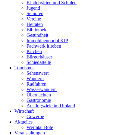
Kindergärten und Schulen
Jugend
Senioren
Vereine
Heiraten
Bibliothek
Gesundheit
Immobilienportal KIP
Fachwerk l(i)eben
Kirchen
Bürgerhäuser
Schiedsstelle
Tourismus
Sehenswert
Wandern
Radfahren
Wasserwandern
Übernachten
Gastronomie
Ausflugsziele im Umland
Wirtschaft
Gewerbe
Aktuelles
Werratal-Bote
Veranstaltungen