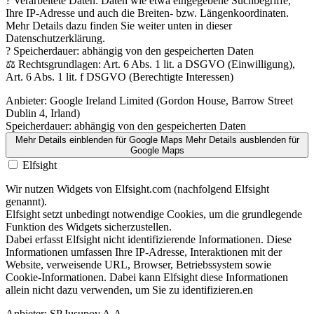
? Verarbeitete Daten: Daten wie etwa eingegebene Suchbegriffe,
Ihre IP-Adresse und auch die Breiten- bzw. Längenkoordinaten.
Mehr Details dazu finden Sie weiter unten in dieser
Datenschutzerklärung.
? Speicherdauer: abhängig von den gespeicherten Daten
⚖️ Rechtsgrundlagen: Art. 6 Abs. 1 lit. a DSGVO (Einwilligung),
Art. 6 Abs. 1 lit. f DSGVO (Berechtigte Interessen)
Anbieter:
Google Ireland Limited (Gordon House, Barrow Street
Dublin 4, Irland)
Speicherdauer:
abhängig von den gespeicherten Daten
Mehr Details einblenden
für Google Maps
Mehr Details ausblenden
für
Google Maps
Elfsight
Wir nutzen Widgets von Elfsight.com (nachfolgend Elfsight
genannt).
Elfsight setzt unbedingt notwendige Cookies, um die grundlegende
Funktion des Widgets sicherzustellen.
Dabei erfasst Elfsight nicht identifizierende Informationen. Diese
Informationen umfassen Ihre IP-Adresse, Interaktionen mit der
Website, verweisende URL, Browser, Betriebssystem sowie
Cookie-Informationen. Dabei kann Elfsight diese Informationen
allein nicht dazu verwenden, um Sie zu identifizieren.en
Anbieter:
SP Iusupov A.A.