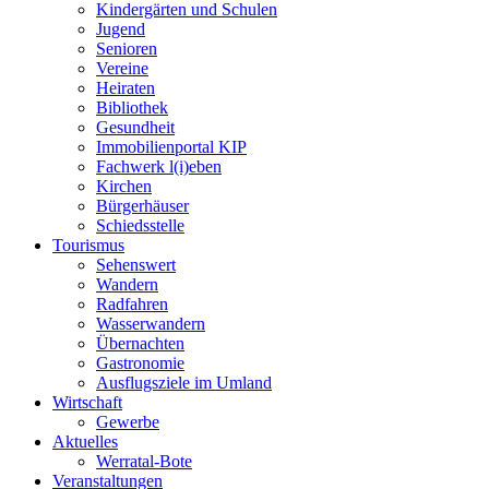
Kindergärten und Schulen
Jugend
Senioren
Vereine
Heiraten
Bibliothek
Gesundheit
Immobilienportal KIP
Fachwerk l(i)eben
Kirchen
Bürgerhäuser
Schiedsstelle
Tourismus
Sehenswert
Wandern
Radfahren
Wasserwandern
Übernachten
Gastronomie
Ausflugsziele im Umland
Wirtschaft
Gewerbe
Aktuelles
Werratal-Bote
Veranstaltungen