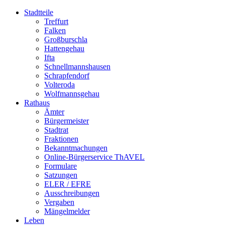
Stadtteile
Treffurt
Falken
Großburschla
Hattengehau
Ifta
Schnellmannshausen
Schrapfendorf
Volteroda
Wolfmannsgehau
Rathaus
Ämter
Bürgermeister
Stadtrat
Fraktionen
Bekanntmachungen
Online-Bürgerservice ThAVEL
Formulare
Satzungen
ELER / EFRE
Ausschreibungen
Vergaben
Mängelmelder
Leben