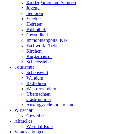
Kindergärten und Schulen
Jugend
Senioren
Vereine
Heiraten
Bibliothek
Gesundheit
Immobilienportal KIP
Fachwerk l(i)eben
Kirchen
Bürgerhäuser
Schiedsstelle
Tourismus
Sehenswert
Wandern
Radfahren
Wasserwandern
Übernachten
Gastronomie
Ausflugsziele im Umland
Wirtschaft
Gewerbe
Aktuelles
Werratal-Bote
Veranstaltungen