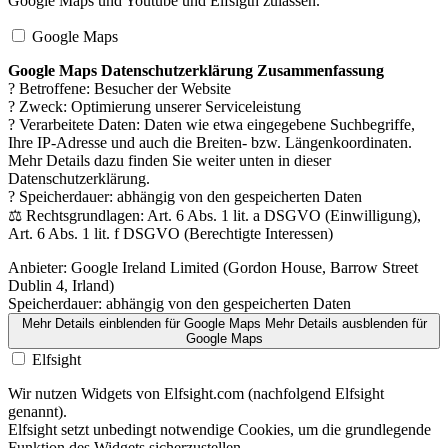
Google Maps und Youtube und Elfsigth zulassen.
Google Maps
Google Maps Datenschutzerklärung Zusammenfassung
? Betroffene: Besucher der Website
? Zweck: Optimierung unserer Serviceleistung
? Verarbeitete Daten: Daten wie etwa eingegebene Suchbegriffe,
Ihre IP-Adresse und auch die Breiten- bzw. Längenkoordinaten.
Mehr Details dazu finden Sie weiter unten in dieser
Datenschutzerklärung.
? Speicherdauer: abhängig von den gespeicherten Daten
⚖️ Rechtsgrundlagen: Art. 6 Abs. 1 lit. a DSGVO (Einwilligung),
Art. 6 Abs. 1 lit. f DSGVO (Berechtigte Interessen)
Anbieter:
Google Ireland Limited (Gordon House, Barrow Street
Dublin 4, Irland)
Speicherdauer:
abhängig von den gespeicherten Daten
Mehr Details einblenden
für Google Maps
Mehr Details ausblenden
für
Google Maps
Elfsight
Wir nutzen Widgets von Elfsight.com (nachfolgend Elfsight
genannt).
Elfsight setzt unbedingt notwendige Cookies, um die grundlegende
Funktion des Widgets sicherzustellen.