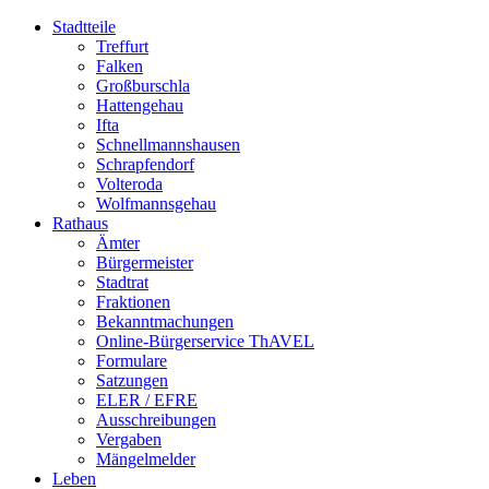
Stadtteile
Treffurt
Falken
Großburschla
Hattengehau
Ifta
Schnellmannshausen
Schrapfendorf
Volteroda
Wolfmannsgehau
Rathaus
Ämter
Bürgermeister
Stadtrat
Fraktionen
Bekanntmachungen
Online-Bürgerservice ThAVEL
Formulare
Satzungen
ELER / EFRE
Ausschreibungen
Vergaben
Mängelmelder
Leben