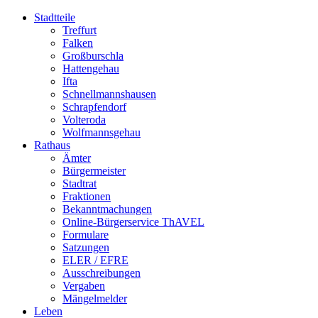
Stadtteile
Treffurt
Falken
Großburschla
Hattengehau
Ifta
Schnellmannshausen
Schrapfendorf
Volteroda
Wolfmannsgehau
Rathaus
Ämter
Bürgermeister
Stadtrat
Fraktionen
Bekanntmachungen
Online-Bürgerservice ThAVEL
Formulare
Satzungen
ELER / EFRE
Ausschreibungen
Vergaben
Mängelmelder
Leben