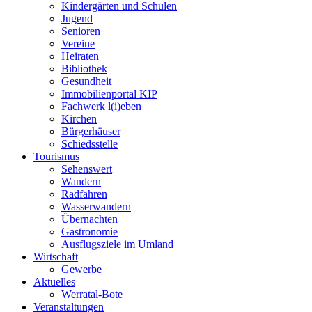
Kindergärten und Schulen
Jugend
Senioren
Vereine
Heiraten
Bibliothek
Gesundheit
Immobilienportal KIP
Fachwerk l(i)eben
Kirchen
Bürgerhäuser
Schiedsstelle
Tourismus
Sehenswert
Wandern
Radfahren
Wasserwandern
Übernachten
Gastronomie
Ausflugsziele im Umland
Wirtschaft
Gewerbe
Aktuelles
Werratal-Bote
Veranstaltungen