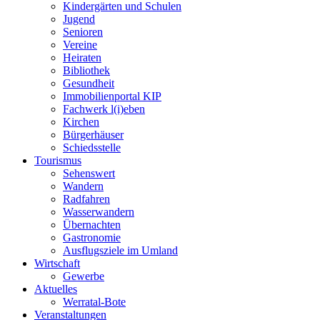
Kindergärten und Schulen
Jugend
Senioren
Vereine
Heiraten
Bibliothek
Gesundheit
Immobilienportal KIP
Fachwerk l(i)eben
Kirchen
Bürgerhäuser
Schiedsstelle
Tourismus
Sehenswert
Wandern
Radfahren
Wasserwandern
Übernachten
Gastronomie
Ausflugsziele im Umland
Wirtschaft
Gewerbe
Aktuelles
Werratal-Bote
Veranstaltungen