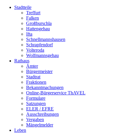
Stadtteile
Treffurt
Falken
Großburschla
Hattengehau
Ifta
Schnellmannshausen
Schrapfendorf
Volteroda
Wolfmannsgehau
Rathaus
Ämter
Bürgermeister
Stadtrat
Fraktionen
Bekanntmachungen
Online-Bürgerservice ThAVEL
Formulare
Satzungen
ELER / EFRE
Ausschreibungen
Vergaben
Mängelmelder
Leben