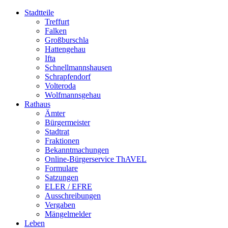
Stadtteile
Treffurt
Falken
Großburschla
Hattengehau
Ifta
Schnellmannshausen
Schrapfendorf
Volteroda
Wolfmannsgehau
Rathaus
Ämter
Bürgermeister
Stadtrat
Fraktionen
Bekanntmachungen
Online-Bürgerservice ThAVEL
Formulare
Satzungen
ELER / EFRE
Ausschreibungen
Vergaben
Mängelmelder
Leben