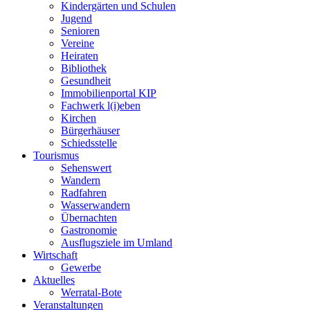
Kindergärten und Schulen
Jugend
Senioren
Vereine
Heiraten
Bibliothek
Gesundheit
Immobilienportal KIP
Fachwerk l(i)eben
Kirchen
Bürgerhäuser
Schiedsstelle
Tourismus
Sehenswert
Wandern
Radfahren
Wasserwandern
Übernachten
Gastronomie
Ausflugsziele im Umland
Wirtschaft
Gewerbe
Aktuelles
Werratal-Bote
Veranstaltungen