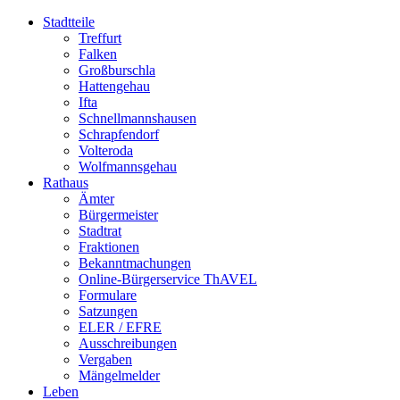
Stadtteile
Treffurt
Falken
Großburschla
Hattengehau
Ifta
Schnellmannshausen
Schrapfendorf
Volteroda
Wolfmannsgehau
Rathaus
Ämter
Bürgermeister
Stadtrat
Fraktionen
Bekanntmachungen
Online-Bürgerservice ThAVEL
Formulare
Satzungen
ELER / EFRE
Ausschreibungen
Vergaben
Mängelmelder
Leben