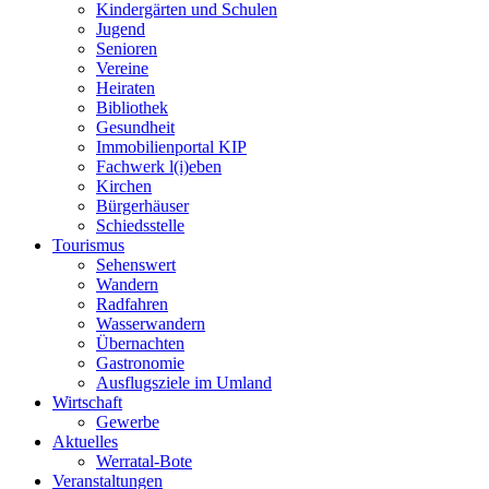
Kindergärten und Schulen
Jugend
Senioren
Vereine
Heiraten
Bibliothek
Gesundheit
Immobilienportal KIP
Fachwerk l(i)eben
Kirchen
Bürgerhäuser
Schiedsstelle
Tourismus
Sehenswert
Wandern
Radfahren
Wasserwandern
Übernachten
Gastronomie
Ausflugsziele im Umland
Wirtschaft
Gewerbe
Aktuelles
Werratal-Bote
Veranstaltungen