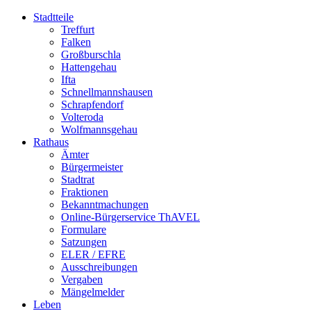
Stadtteile
Treffurt
Falken
Großburschla
Hattengehau
Ifta
Schnellmannshausen
Schrapfendorf
Volteroda
Wolfmannsgehau
Rathaus
Ämter
Bürgermeister
Stadtrat
Fraktionen
Bekanntmachungen
Online-Bürgerservice ThAVEL
Formulare
Satzungen
ELER / EFRE
Ausschreibungen
Vergaben
Mängelmelder
Leben