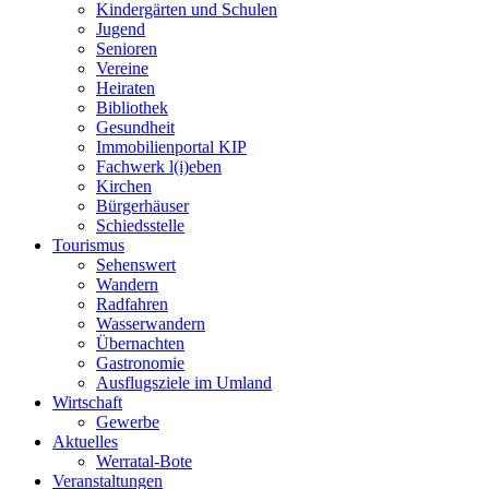
Kindergärten und Schulen
Jugend
Senioren
Vereine
Heiraten
Bibliothek
Gesundheit
Immobilienportal KIP
Fachwerk l(i)eben
Kirchen
Bürgerhäuser
Schiedsstelle
Tourismus
Sehenswert
Wandern
Radfahren
Wasserwandern
Übernachten
Gastronomie
Ausflugsziele im Umland
Wirtschaft
Gewerbe
Aktuelles
Werratal-Bote
Veranstaltungen