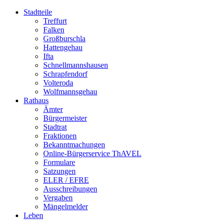
Stadtteile
Treffurt
Falken
Großburschla
Hattengehau
Ifta
Schnellmannshausen
Schrapfendorf
Volteroda
Wolfmannsgehau
Rathaus
Ämter
Bürgermeister
Stadtrat
Fraktionen
Bekanntmachungen
Online-Bürgerservice ThAVEL
Formulare
Satzungen
ELER / EFRE
Ausschreibungen
Vergaben
Mängelmelder
Leben