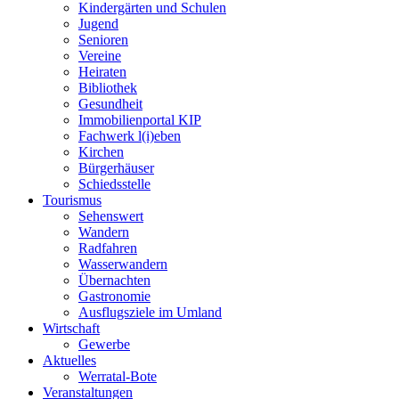
Kindergärten und Schulen
Jugend
Senioren
Vereine
Heiraten
Bibliothek
Gesundheit
Immobilienportal KIP
Fachwerk l(i)eben
Kirchen
Bürgerhäuser
Schiedsstelle
Tourismus
Sehenswert
Wandern
Radfahren
Wasserwandern
Übernachten
Gastronomie
Ausflugsziele im Umland
Wirtschaft
Gewerbe
Aktuelles
Werratal-Bote
Veranstaltungen