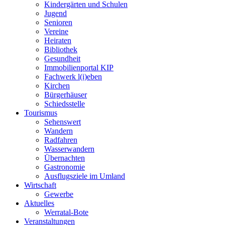
Kindergärten und Schulen
Jugend
Senioren
Vereine
Heiraten
Bibliothek
Gesundheit
Immobilienportal KIP
Fachwerk l(i)eben
Kirchen
Bürgerhäuser
Schiedsstelle
Tourismus
Sehenswert
Wandern
Radfahren
Wasserwandern
Übernachten
Gastronomie
Ausflugsziele im Umland
Wirtschaft
Gewerbe
Aktuelles
Werratal-Bote
Veranstaltungen