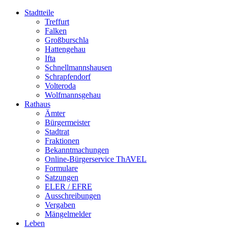
Stadtteile
Treffurt
Falken
Großburschla
Hattengehau
Ifta
Schnellmannshausen
Schrapfendorf
Volteroda
Wolfmannsgehau
Rathaus
Ämter
Bürgermeister
Stadtrat
Fraktionen
Bekanntmachungen
Online-Bürgerservice ThAVEL
Formulare
Satzungen
ELER / EFRE
Ausschreibungen
Vergaben
Mängelmelder
Leben