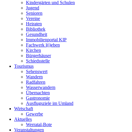
Kindergärten und Schulen
Jugend
Senioren
Vereine
Heiraten
Bibliothek
Gesundheit
Immobilienportal KIP
Fachwerk l(i)eben
Kirchen
Bürgerhäuser
Schiedsstelle
Tourismus
Sehenswert
Wandern
Radfahren
Wasserwandern
Übernachten
Gastronomie
Ausflugsziele im Umland
Wirtschaft
Gewerbe
Aktuelles
Werratal-Bote
Veranstaltungen