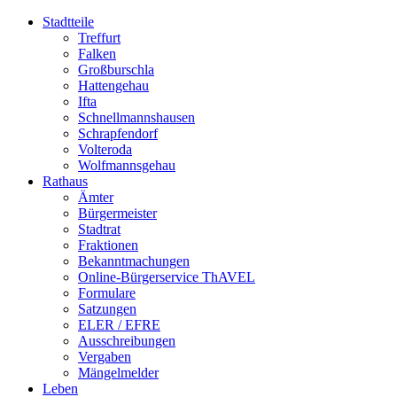
Stadtteile
Treffurt
Falken
Großburschla
Hattengehau
Ifta
Schnellmannshausen
Schrapfendorf
Volteroda
Wolfmannsgehau
Rathaus
Ämter
Bürgermeister
Stadtrat
Fraktionen
Bekanntmachungen
Online-Bürgerservice ThAVEL
Formulare
Satzungen
ELER / EFRE
Ausschreibungen
Vergaben
Mängelmelder
Leben